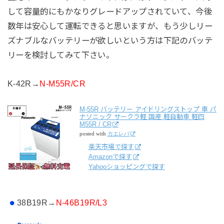
して容量的にもかなりグレードアップされていて、今後
数年は安心して運転できると思いますが、もう少しリー
ズナブルなバッテリーが欲しいという方は下記のバッテ
リーを検討してみて下さい。
K-42R→
N-M55R/CR
M-55R バッテリー アイドリングストップ 車 パ
ナソニック サークラ軽 国産 軽自動車 軽四
M55R / CR
posted with
カエレバ
楽天市場で探す
Amazonで探す
Yahooショッピングで探す
38B19R→
N-46B19R/L3