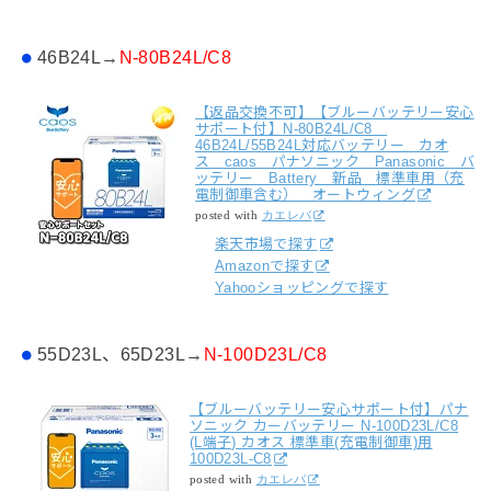
46B24L→
N-80B24L/C8
【返品交換不可】【ブルーバッテリー安心
サポート付】N-80B24L/C8
46B24L/55B24L対応バッテリー カオ
ス caos パナソニック Panasonic バ
ッテリー Battery 新品 標準車用（充
電制御車含む） オートウィング
posted with
カエレバ
楽天市場で探す
Amazonで探す
Yahooショッピングで探す
55D23L、65D23L→
N-100D23L/C8
【ブルーバッテリー安心サポート付】パナ
ソニック カーバッテリー N-100D23L/C8
(L端子) カオス 標準車(充電制御車)用
100D23L-C8
posted with
カエレバ