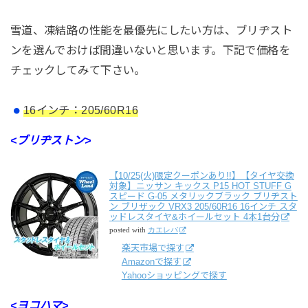
雪道、凍結路の性能を最優先にしたい方は、ブリヂスト
ンを選んでおけば間違いないと思います。下記で価格を
チェックしてみて下さい。
16インチ：205/60R16
<ブリヂストン>
【10/25(火)限定クーポンあり!!】【タイヤ交換
対象】ニッサン キックス P15 HOT STUFF G
スピード G-05 メタリックブラック ブリヂスト
ン ブリザック VRX3 205/60R16 16インチ スタ
ッドレスタイヤ&ホイールセット 4本1台分
posted with
カエレバ
楽天市場で探す
Amazonで探す
Yahooショッピングで探す
<ヨコハマ>