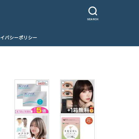
SEARCH
イバシーポリシー