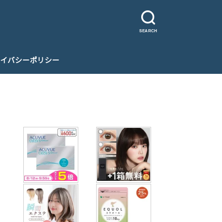
SEARCH
イバシーポリシー