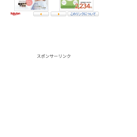
スポンサーリンク