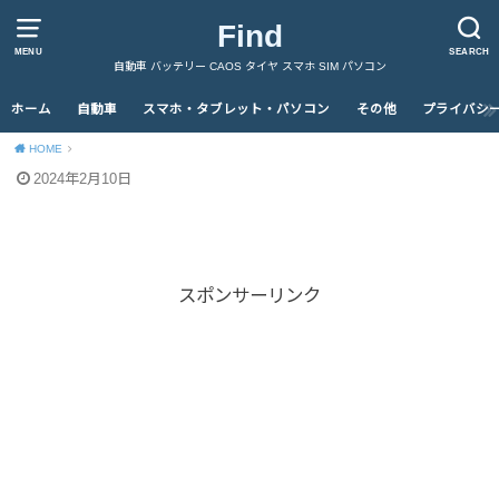
Find
MENU
SEARCH
自動車 バッテリー CAOS タイヤ スマホ SIM パソコン
ホーム
自動車
スマホ・タブレット・パソコン
その他
プライバシ
HOME
2024年2月10日
スポンサーリンク