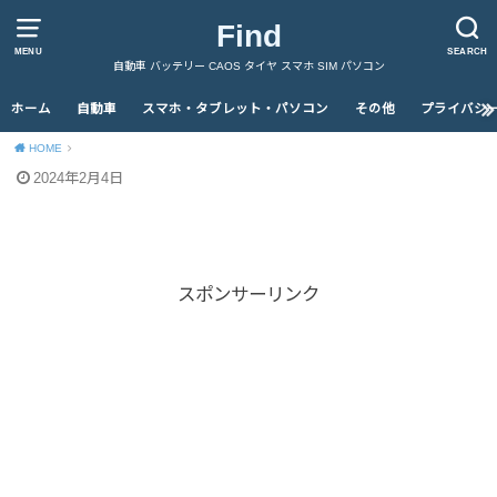
Find
MENU
SEARCH
自動車 バッテリー CAOS タイヤ スマホ SIM パソコン
ホーム
自動車
スマホ・タブレット・パソコン
その他
プライバシ
HOME
2024年2月4日
スポンサーリンク