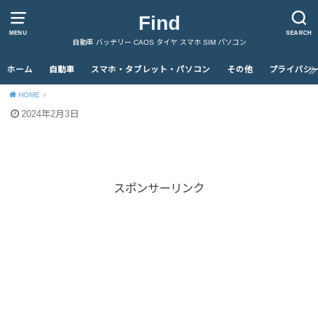
Find
MENU
SEARCH
自動車 バッテリー CAOS タイヤ スマホ SIM パソコン
ホーム
自動車
スマホ・タブレット・パソコン
その他
プライバシ
HOME
2024年2月3日
スポンサーリンク