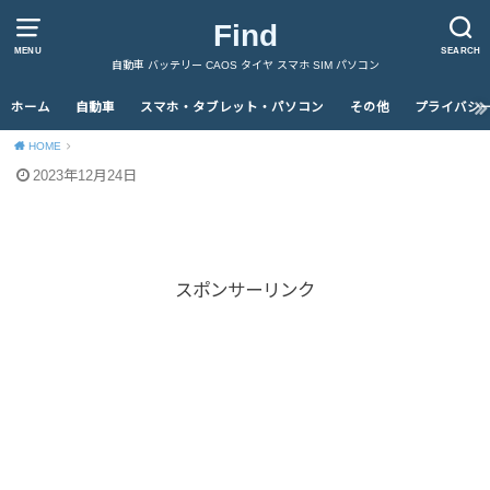
Find
MENU
SEARCH
自動車 バッテリー CAOS タイヤ スマホ SIM パソコン
ホーム
自動車
スマホ・タブレット・パソコン
その他
プライバシ
HOME
2023年12月24日
スポンサーリンク