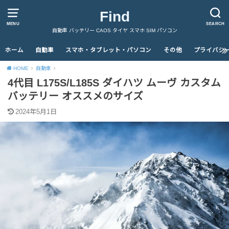
Find
MENU
SEARCH
自動車 バッテリー CAOS タイヤ スマホ SIM パソコン
ホーム
自動車
スマホ・タブレット・パソコン
その他
プライバシ
HOME
自動車
4代目 L175S/L185S ダイハツ ムーヴ カスタム
バッテリー オススメのサイズ
2024年5月1日