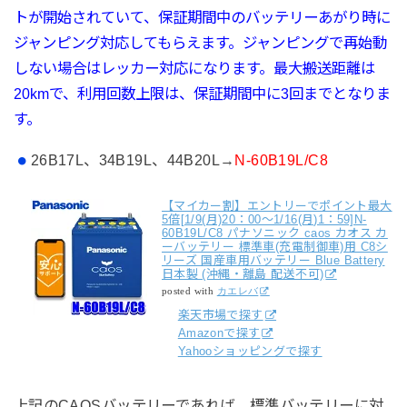
トが開始されていて、
保証期間中のバッテリーあがり時に
ジャンピング対応してもらえます。ジャンピングで再始動
しない場合はレッカー対応になります。最大搬送距離は
20kmで、利用回数上限は、保証期間中に3回までとなりま
す。
26B17L、34B19L、44B20L→
N-60B19L/C8
【マイカー割】エントリーでポイント最大
5倍[1/9(月)20：00〜1/16(月)1：59]N-
60B19L/C8 パナソニック caos カオス カ
ーバッテリー 標準車(充電制御車)用 C8シ
リーズ 国産車用バッテリー Blue Battery
日本製 (沖縄・離島 配送不可)
posted with
カエレバ
楽天市場で探す
Amazonで探す
Yahooショッピングで探す
上記のCAOSバッテリーであれば、標準バッテリーに対