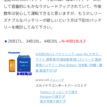
して容量的にもかなりグレードアップされていて、今後
数年は安心して運転できると思いますが、もう少しリー
ズナブルなバッテリーが欲しいという方は下記のバッテ
リーを検討してみて下さい。
26B17L、34B19L、44B20L→
N-46B19L/L3
N-46B19L/L3 パナソニック caos lite カオス・
ライト 標準車(充電制御車)用 L3シリーズ 国産
車用バッテリー Blue Battery 日本製 (沖縄・離
島 配送不可)
posted with
カエレバ
スカイドラゴンオートパーツストア
Yahooショッピングで探す
Amazonで探す
楽天市場で探す