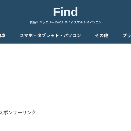
Find
自動車 バッテリー CAOS タイヤ スマホ SIM パソコン
動車
スマホ・タブレット・パソコン
その他
プラ
スポンサーリンク