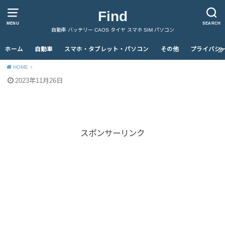
Find
MENU
SEARCH
自動車 バッテリー CAOS タイヤ スマホ SIM パソコン
ホーム
自動車
スマホ・タブレット・パソコン
その他
プライバシ
HOME
2023年11月26日
スポンサーリンク