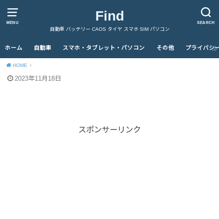
Find
MENU
SEARCH
自動車 バッテリー CAOS タイヤ スマホ SIM パソコン
ホーム
自動車
スマホ・タブレット・パソコン
その他
プライバシ
HOME
2023年11月18日
スポンサーリンク