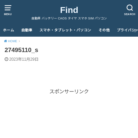
Find
MENU
SEARCH
自動車 バッテリー CAOS タイヤ スマホ SIM パソコン
ホーム
自動車
スマホ・タブレット・パソコン
その他
プライバシ
HOME
27495110_s
2023年11月29日
スポンサーリンク