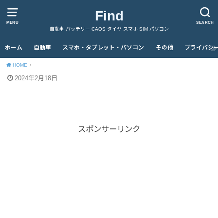
Find
MENU
SEARCH
自動車 バッテリー CAOS タイヤ スマホ SIM パソコン
ホーム
自動車
スマホ・タブレット・パソコン
その他
プライバシ
HOME
2024年2月18日
スポンサーリンク