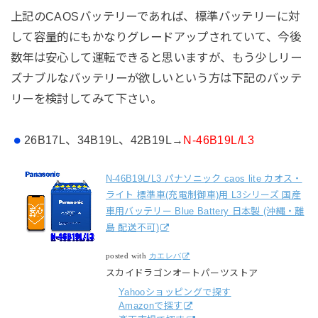
上記のCAOSバッテリーであれば、標準バッテリーに対
して容量的にもかなりグレードアップされていて、今後
数年は安心して運転できると思いますが、もう少しリー
ズナブルなバッテリーが欲しいという方は下記のバッテ
リーを検討してみて下さい。
26B17L、34B19L、42B19L→
N-46B19L/L3
N-46B19L/L3 パナソニック caos lite カオス・
ライト 標準車(充電制御車)用 L3シリーズ 国産
車用バッテリー Blue Battery 日本製 (沖縄・離
島 配送不可)
posted with
カエレバ
スカイドラゴンオートパーツストア
Yahooショッピングで探す
Amazonで探す