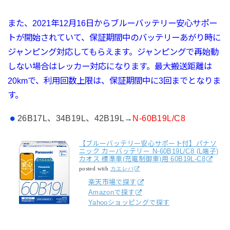
また、2021年12月16日から
ブルーバッテリー
安心サポー
トが開始されていて、
保証期間中のバッテリーあがり時に
ジャンピング対応してもらえます。ジャンピングで再始動
しない場合はレッカー対応になります。最大搬送距離は
20kmで、利用回数上限は、保証期間中に3回までとなりま
す。
26B17L、34B19L、42B19L→
N-60B19L/C8
【ブルーバッテリー安心サポート付】パナソ
ニック カーバッテリー N-60B19L/C8 (L端子)
カオス 標準車(充電制御車)用 60B19L-C8
posted with
カエレバ
楽天市場で探す
Amazonで探す
Yahooショッピングで探す