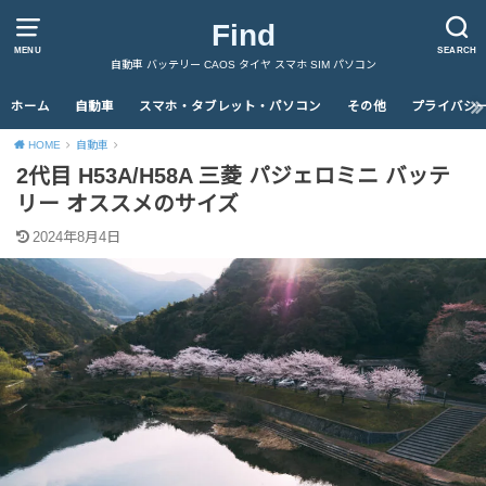
Find
MENU
SEARCH
自動車 バッテリー CAOS タイヤ スマホ SIM パソコン
ホーム
自動車
スマホ・タブレット・パソコン
その他
プライバシ
HOME
自動車
2代目 H53A/H58A 三菱 パジェロミニ バッテ
リー オススメのサイズ
2024年8月4日