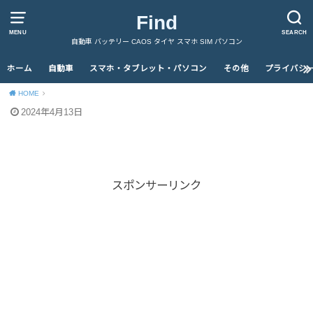
Find
MENU
SEARCH
自動車 バッテリー CAOS タイヤ スマホ SIM パソコン
ホーム
自動車
スマホ・タブレット・パソコン
その他
プライバシ
HOME
2024年4月13日
スポンサーリンク