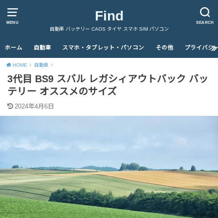
Find
MENU
SEARCH
自動車 バッテリー CAOS タイヤ スマホ SIM パソコン
ホーム
自動車
スマホ・タブレット・パソコン
その他
プライバシ
HOME
自動車
3代目 BS9 スバル レガシィアウトバック バッ
テリー オススメのサイズ
2024年4月6日