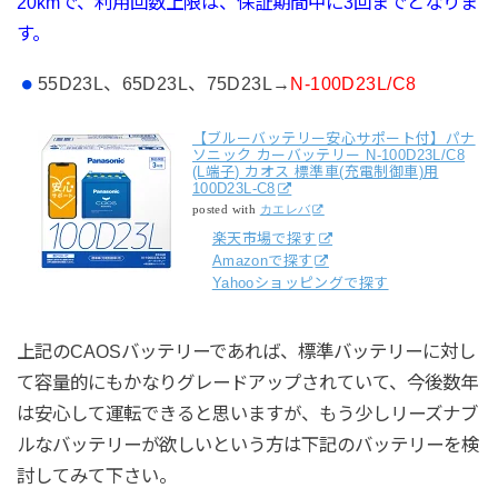
20kmで、利用回数上限は、保証期間中に3回までとなりま
す。
55D23L、65D23L、75D23L→
N-100D23L/C8
【ブルーバッテリー安心サポート付】パナ
ソニック カーバッテリー N-100D23L/C8
(L端子) カオス 標準車(充電制御車)用
100D23L-C8
posted with
カエレバ
楽天市場で探す
Amazonで探す
Yahooショッピングで探す
上記のCAOSバッテリーであれば、標準バッテリーに対し
て容量的にもかなりグレードアップされていて、今後数年
は安心して運転できると思いますが、もう少しリーズナブ
ルなバッテリーが欲しいという方は下記のバッテリーを検
討してみて下さい。