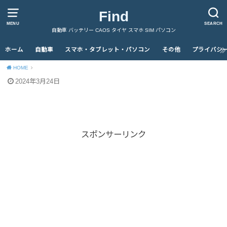
Find
MENU
SEARCH
自動車 バッテリー CAOS タイヤ スマホ SIM パソコン
ホーム
自動車
スマホ・タブレット・パソコン
その他
プライバシ
HOME
2024年3月24日
スポンサーリンク