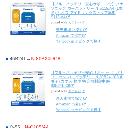
【ブルーバッテリー安心サポート付】パナ
ソニック カーバッテリー N-S115/A4 (L端
子) カオス アイドリングストップ車用
S115-A4
posted with
カエレバ
楽天市場で探す
Amazonで探す
Yahooショッピングで探す
46B24L→
N-80B24L/C8
【ブルーバッテリー安心サポート付】パナ
ソニック カーバッテリー N-80B24L/C8 (L
端子) カオス 標準車(充電制御車)用
80B24L-C8
posted with
カエレバ
楽天市場で探す
Amazonで探す
Yahooショッピングで探す
Q-55→
N-Q105/A4