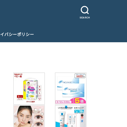
SEARCH
イバシーポリシー