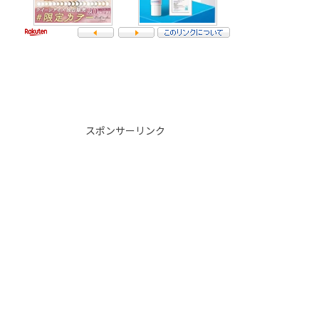
スポンサーリンク