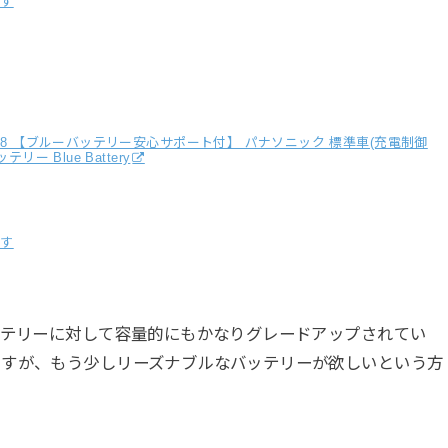
探す
9L/C8 【ブルーバッテリー安心サポート付】 パナソニック 標準車(充電制御
テリー Blue Battery
探す
ッテリーに対して容量的にもかなりグレードアップされてい
ますが、もう少しリーズナブルなバッテリーが欲しいという方
。