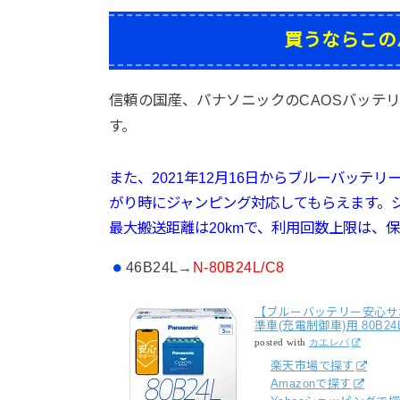
買うならこの
信頼の国産、パナソニックのCAOSバッテ
す。
また、2021年12月16日から
ブルーバッテリ
がり時にジャンピング対応してもらえます。
最大搬送距離は20kmで、利用回数上限は、
46B24L→
N-80B24L/C8
【ブルーバッテリー安心サポー
準車(充電制御車)用 80B24L
posted with
カエレバ
楽天市場で探す
Amazonで探す