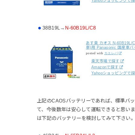
Yahooショッピングで
38B19L→
N-60B19L/C8
あす楽 カオス N-60B1
車)用 Panasonic 国産車バッ
posted with
カエレバ
楽天市場で探す
Amazonで探す
Yahooショッピングで
上記のCAOSバッテリーであれば、標準バ
て、今後数年は安心して運転できると思い
は下記のバッテリーを検討してみて下さい