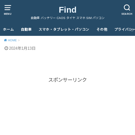
Find
MENU
SEARCH
自動車 バッテリー CAOS タイヤ スマホ SIM パソコン
ホーム
自動車
スマホ・タブレット・パソコン
その他
プライバシ
HOME
2024年1月13日
スポンサーリンク