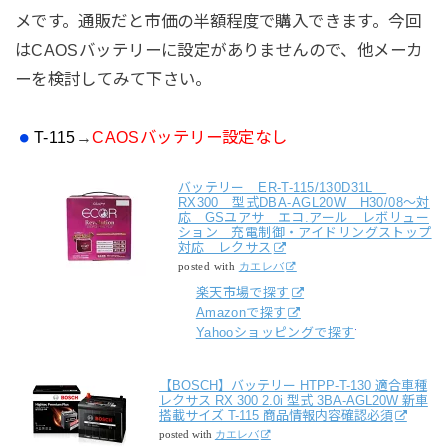
メです。通販だと市価の半額程度で購入できます。今回
はCAOSバッテリーに設定がありませんので、他メーカ
ーを検討してみて下さい。
T-115
→
CAOSバッテリー設定なし
バッテリー ER-T-115/130D31L
RX300 型式DBA-AGL20W H30/08～対
応 GSユアサ エコ.アール レボリュー
ション 充電制御・アイドリングストップ
対応 レクサス
posted with
カエレバ
楽天市場で探す
Amazonで探す
Yahooショッピングで探す
【BOSCH】バッテリー HTPP-T-130 適合車種
レクサス RX 300 2.0i 型式 3BA-AGL20W 新車
搭載サイズ T-115 商品情報内容確認必須
posted with
カエレバ