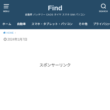
Find
MENU
SEARCH
自動車 バッテリー CAOS タイヤ スマホ SIM パソコン
ホーム
自動車
スマホ・タブレット・パソコン
その他
プライバシ
HOME
2024年1月7日
スポンサーリンク