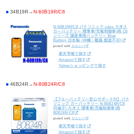
34B19R→
N-60B19R/C8
N-60B19R/C8 パナソニック caos カオス
カーバッテリー 標準車(充電制御車)用 C8
シリーズ 国産車用バッテリー Blue
Battery 日本製 (沖縄・離島 配送不可)
posted with
カエレバ
楽天市場で探す
Amazonで探す
Yahooショッピングで探す
46B24R→
N-80B24R/C8
【ブルーバッテリー安心サポート付】パナ
ソニック カーバッテリー N-80B24R/C8
(R端子) カオス 標準車(充電制御車)用
80B24R-C8
posted with
カエレバ
楽天市場で探す
Amazonで探す