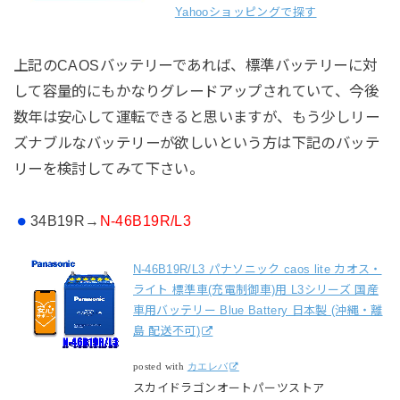
Yahooショッピングで探す
上記のCAOSバッテリーであれば、標準バッテリーに対
して容量的にもかなりグレードアップされていて、今後
数年は安心して運転できると思いますが、もう少しリー
ズナブルなバッテリーが欲しいという方は下記のバッテ
リーを検討してみて下さい。
34B19R→
N-46B19R/L3
N-46B19R/L3 パナソニック caos lite カオス・
ライト 標準車(充電制御車)用 L3シリーズ 国産
車用バッテリー Blue Battery 日本製 (沖縄・離
島 配送不可)
posted with
カエレバ
スカイドラゴンオートパーツストア