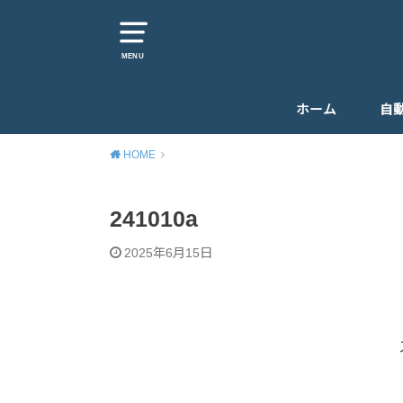
MENU
ホーム
自
HOME
241010a
2025年6月15日