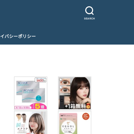
SEARCH
イバシーポリシー