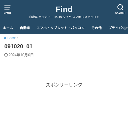
Find
MENU
SEARCH
自動車 バッテリー CAOS タイヤ スマホ SIM パソコン
ホーム
自動車
スマホ・タブレット・パソコン
その他
プライバシ
HOME
091020_01
2024年10月6日
スポンサーリンク