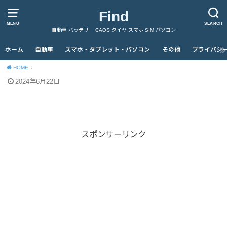
Find
MENU
SEARCH
自動車 バッテリー CAOS タイヤ スマホ SIM パソコン
ホーム
自動車
スマホ・タブレット・パソコン
その他
プライバシ
HOME
2024年6月22日
スポンサーリンク