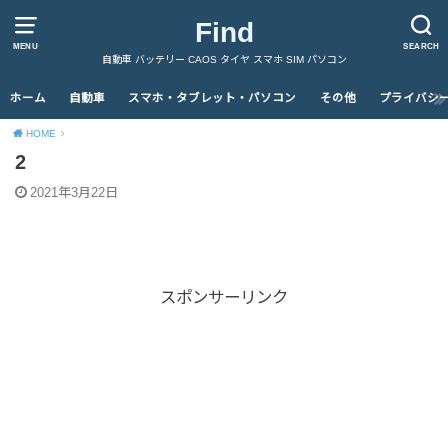
Find
MENU
SEARCH
自動車 バッテリー CAOS タイヤ スマホ SIM パソコン
ホーム
自動車
スマホ・タブレット・パソコン
その他
プライバシ
HOME
2
2021年3月22日
スポンサーリンク